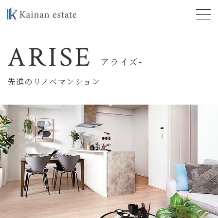
A
R
I
S
E
ア
ラ
イ
ズ
-
先進のリノベマンション